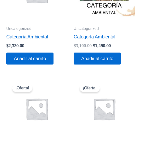
Uncategorized
Uncategorized
Categoría Ambiental
Categoría Ambiental
$
2,320.00
$
3,100.00
$
1,490.00
Añadir al carrito
Añadir al carrito
El
El
El
El
precio
precio
precio
precio
¡Oferta!
¡Oferta!
original
actual
original
actual
era:
es:
era:
es:
$1,740.00.
$1,490.00.
$4,760.00.
$1,490.00.