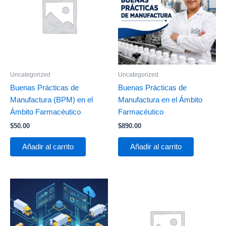
Uncategorized
Uncategorized
Buenas Prácticas de
Buenas Prácticas de
Manufactura (BPM) en el
Manufactura en el Ámbito
Ámbito Farmacéutico
Farmacéutico
$
50.00
$
890.00
Añadir al carrito
Añadir al carrito