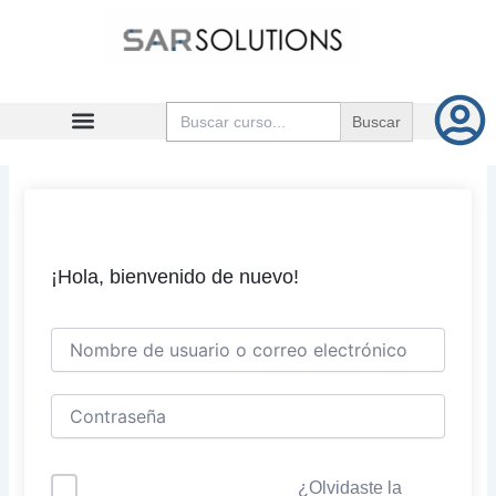
Ir
al
contenido
Buscar:
¡Hola, bienvenido de nuevo!
¿Olvidaste la