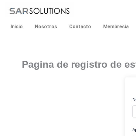
Ir
al
contenido
Inicio
Nosotros
Contacto
Membresía
Pagina de registro de es
N
A