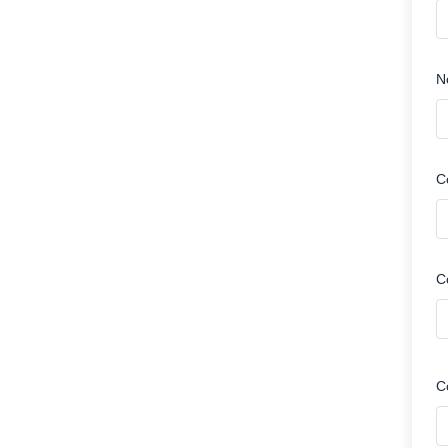
N
C
C
C