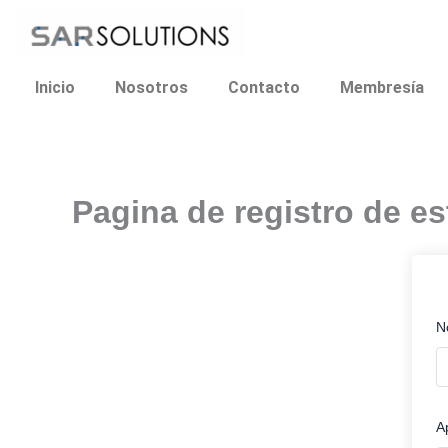
Ir
al
contenido
Inicio
Nosotros
Contacto
Membresía
Pagina de registro de es
N
A