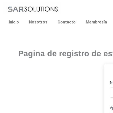
Ir
al
contenido
Inicio
Nosotros
Contacto
Membresía
Pagina de registro de es
N
A