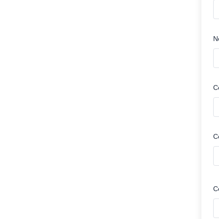
N
C
C
C