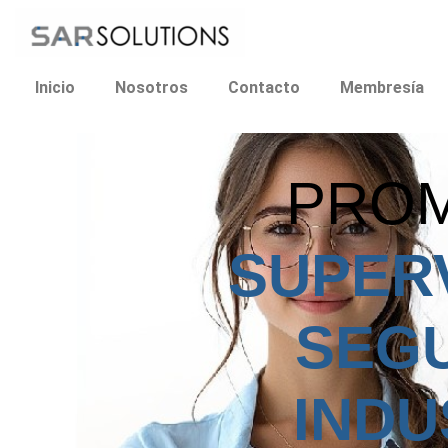
Ir
al
contenido
Inicio
Nosotros
Contacto
Membresía
PRO
SUPER
SEG
INDU