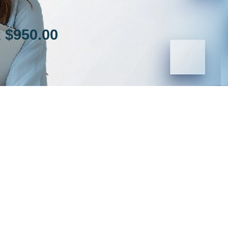
R
$
950.00