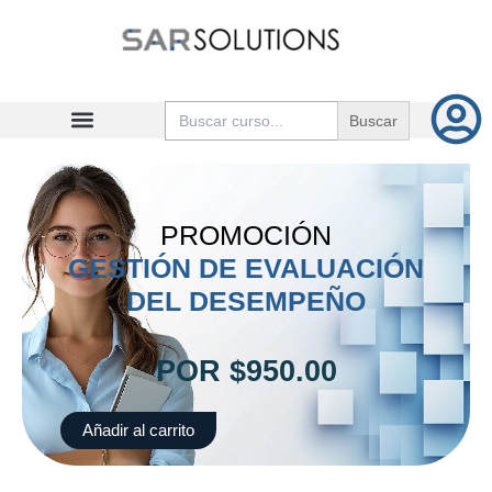
Ir
al
contenido
Buscar:
PROMOCIÓN
GESTIÓN DE EVALUACIÓN
DEL DESEMPEÑO
POR
$
950.00
Gestión
Añadir al carrito
de
evaluación
del