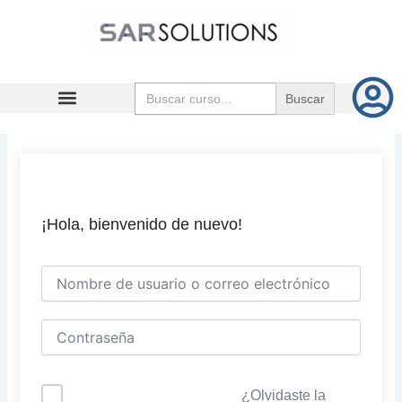
Ir
al
contenido
Buscar:
¡Hola, bienvenido de nuevo!
¿Olvidaste la