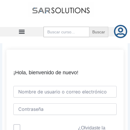
Ir
al
contenido
Buscar:
¡Hola, bienvenido de nuevo!
¿Olvidaste la