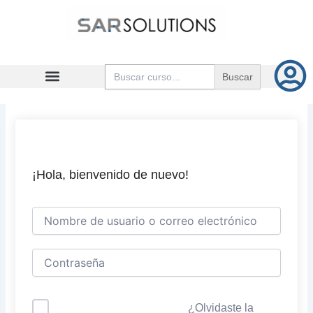
Ir
al
contenido
Buscar:
¡Hola, bienvenido de nuevo!
¿Olvidaste la