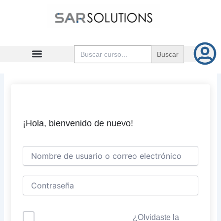
Ir
al
contenido
Buscar:
¡Hola, bienvenido de nuevo!
¿Olvidaste la