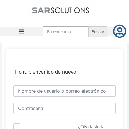
Ir
al
contenido
Buscar:
¡Hola, bienvenido de nuevo!
¿Olvidaste la