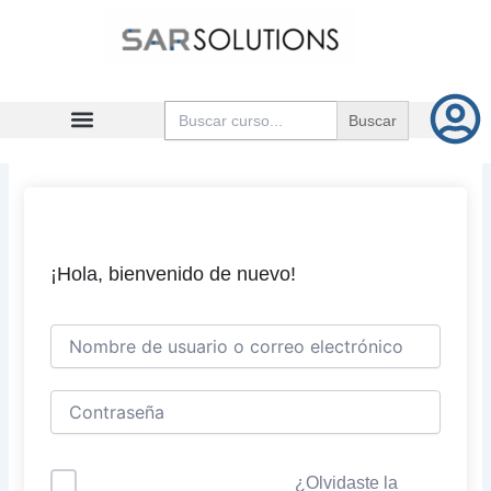
Ir
al
contenido
Buscar:
¡Hola, bienvenido de nuevo!
¿Olvidaste la