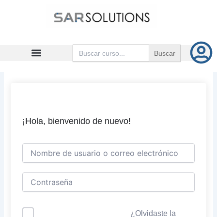
Ir
al
contenido
Buscar:
¡Hola, bienvenido de nuevo!
¿Olvidaste la