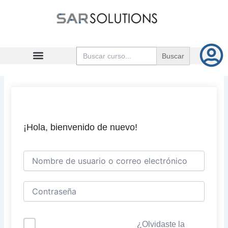
Ir
al
contenido
Buscar:
¡Hola, bienvenido de nuevo!
¿Olvidaste la