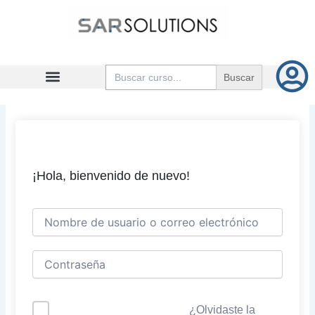
Ir
al
contenido
Buscar:
¡Hola, bienvenido de nuevo!
¿Olvidaste la