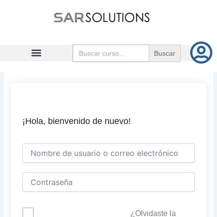
Ir
al
contenido
Buscar:
¡Hola, bienvenido de nuevo!
¿Olvidaste la