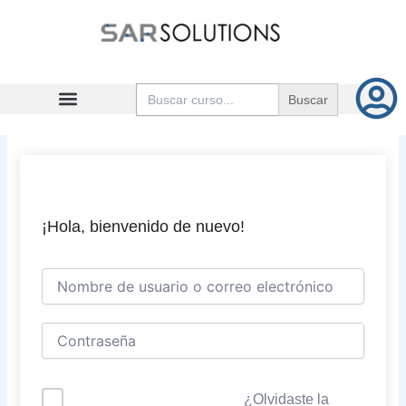
Ir
al
contenido
Buscar:
¡Hola, bienvenido de nuevo!
¿Olvidaste la