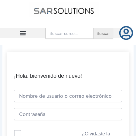
Ir
al
contenido
Buscar:
¡Hola, bienvenido de nuevo!
¿Olvidaste la