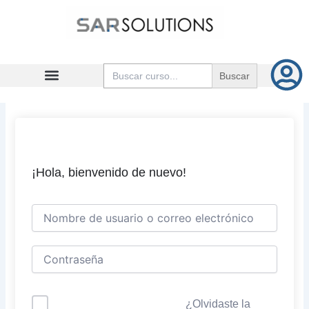
Ir
al
contenido
Buscar:
¡Hola, bienvenido de nuevo!
¿Olvidaste la