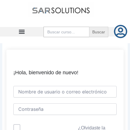
Ir
al
contenido
Buscar:
¡Hola, bienvenido de nuevo!
¿Olvidaste la