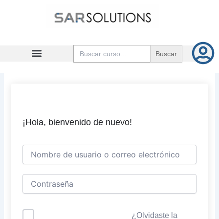
Ir
al
contenido
Buscar:
¡Hola, bienvenido de nuevo!
¿Olvidaste la