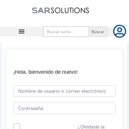
Ir
al
contenido
Buscar:
¡Hola, bienvenido de nuevo!
¿Olvidaste la