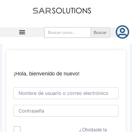
Ir
al
contenido
Buscar:
¡Hola, bienvenido de nuevo!
¿Olvidaste la