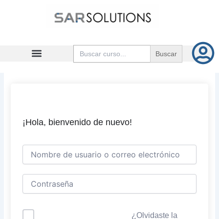
Ir
al
contenido
Buscar:
¡Hola, bienvenido de nuevo!
¿Olvidaste la