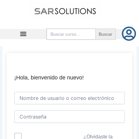
Ir
al
contenido
Buscar:
¡Hola, bienvenido de nuevo!
¿Olvidaste la