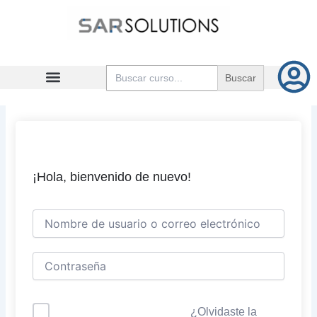
Ir
al
contenido
Buscar:
¡Hola, bienvenido de nuevo!
¿Olvidaste la