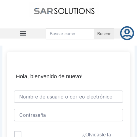
Ir
al
contenido
Buscar:
¡Hola, bienvenido de nuevo!
¿Olvidaste la