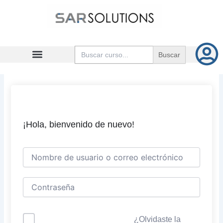
Ir
al
contenido
Buscar:
¡Hola, bienvenido de nuevo!
¿Olvidaste la