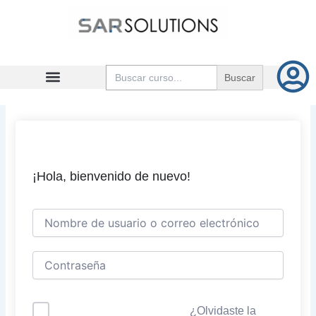
Ir
al
contenido
Buscar:
¡Hola, bienvenido de nuevo!
¿Olvidaste la