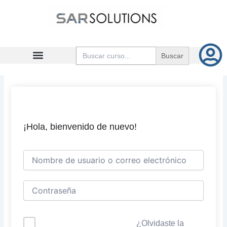
Ir
al
contenido
Buscar:
¡Hola, bienvenido de nuevo!
¿Olvidaste la