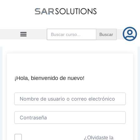
Ir
al
contenido
Buscar:
¡Hola, bienvenido de nuevo!
¿Olvidaste la