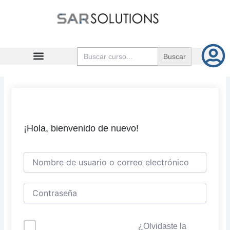
Ir
al
contenido
Buscar:
¡Hola, bienvenido de nuevo!
¿Olvidaste la