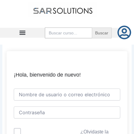
Ir
al
contenido
Buscar:
¡Hola, bienvenido de nuevo!
¿Olvidaste la