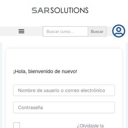
Ir
al
contenido
Buscar:
¡Hola, bienvenido de nuevo!
¿Olvidaste la