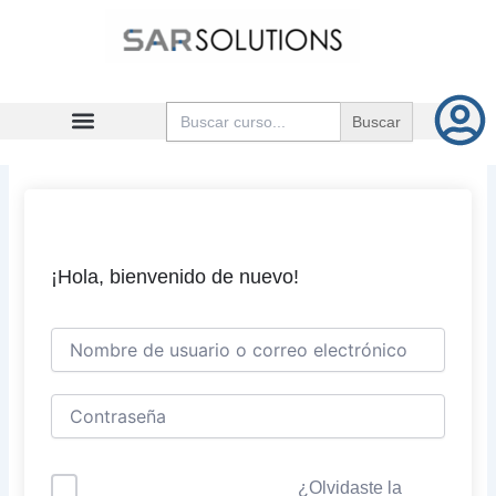
Ir
al
contenido
Buscar:
¡Hola, bienvenido de nuevo!
¿Olvidaste la