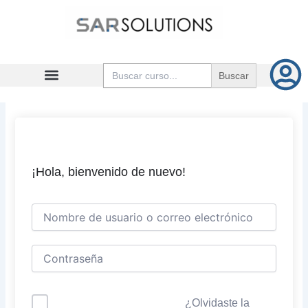
Ir
al
contenido
Buscar:
¡Hola, bienvenido de nuevo!
¿Olvidaste la