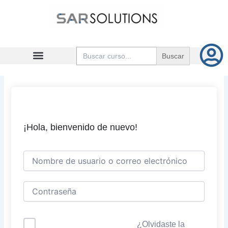
Ir
al
contenido
Buscar:
¡Hola, bienvenido de nuevo!
¿Olvidaste la