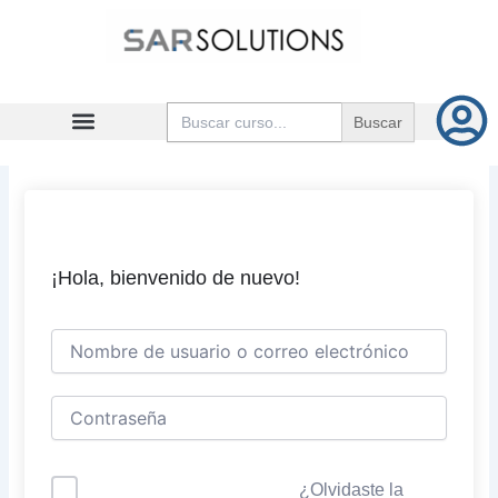
Ir
al
contenido
Buscar:
¡Hola, bienvenido de nuevo!
¿Olvidaste la