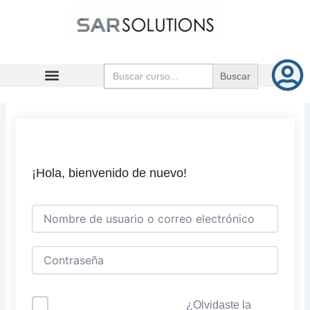
Ir
al
contenido
Buscar:
¡Hola, bienvenido de nuevo!
¿Olvidaste la