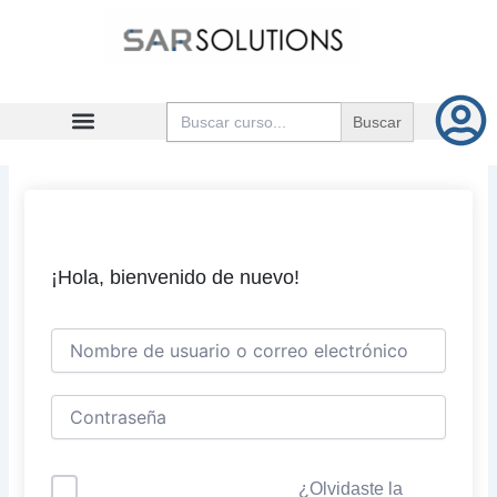
Ir
al
contenido
Buscar:
¡Hola, bienvenido de nuevo!
¿Olvidaste la