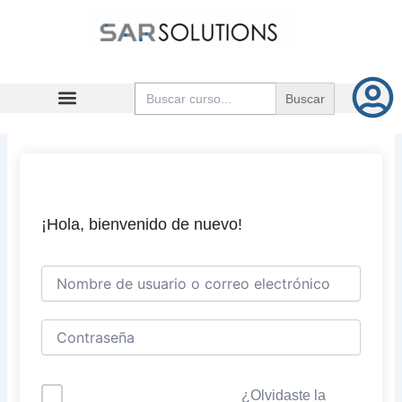
Ir
al
contenido
Buscar:
¡Hola, bienvenido de nuevo!
¿Olvidaste la