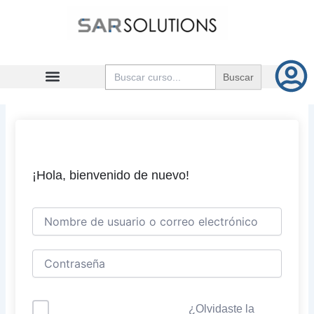
Ir
al
contenido
Buscar:
¡Hola, bienvenido de nuevo!
¿Olvidaste la