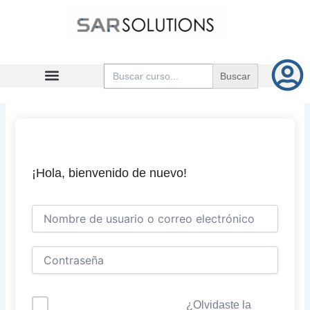
Ir
al
contenido
Buscar:
¡Hola, bienvenido de nuevo!
¿Olvidaste la