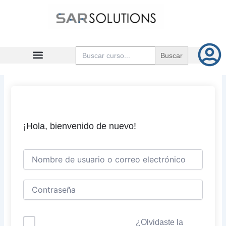
Ir
al
contenido
Buscar:
¡Hola, bienvenido de nuevo!
¿Olvidaste la