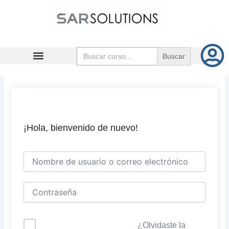
Ir
al
contenido
Buscar:
¡Hola, bienvenido de nuevo!
¿Olvidaste la