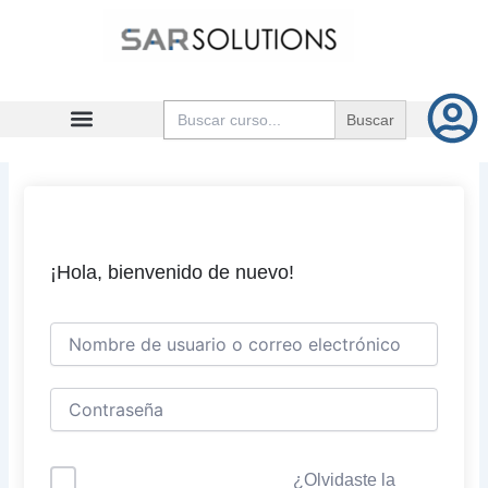
Ir
al
contenido
Buscar:
¡Hola, bienvenido de nuevo!
¿Olvidaste la