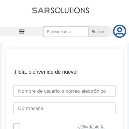
Ir
al
contenido
Buscar:
¡Hola, bienvenido de nuevo!
¿Olvidaste la