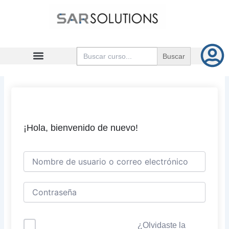
Ir
al
contenido
Buscar:
¡Hola, bienvenido de nuevo!
¿Olvidaste la