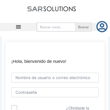
Ir
al
contenido
Buscar:
¡Hola, bienvenido de nuevo!
¿Olvidaste la